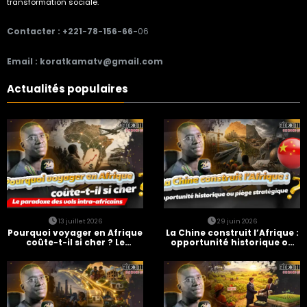
transformation sociale.
Contacter : +221-78-156-66-
06
Email : koratkamatv@gmail.com
Actualités populaires
13 juillet 2026
29 juin 2026
Pourquoi voyager en Afrique
La Chine construit l’Afrique :
coûte-t-il si cher ? Le
opportunité historique ou
paradoxe des vols intra-
piège stratégique ?
africains