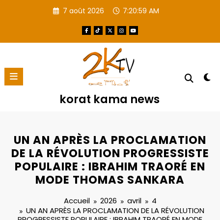
Aller
7 août 2026
7:21:00 AM
au
contenu
korat kama news
UN AN APRÈS LA PROCLAMATION
DE LA RÉVOLUTION PROGRESSISTE
POPULAIRE : IBRAHIM TRAORÉ EN
MODE THOMAS SANKARA
Accueil
2026
avril
4
UN AN APRÈS LA PROCLAMATION DE LA RÉVOLUTION
PROGRESSISTE POPULAIRE : IBRAHIM TRAORÉ EN MODE