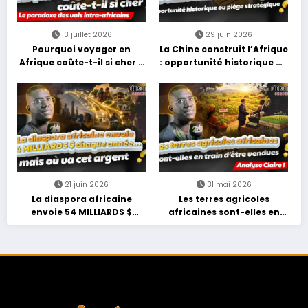
13 juillet 2026
29 juin 2026
Pourquoi voyager en
La Chine construit l’Afrique
Afrique coûte-t-il si cher ?
: opportunité historique ou
Le paradoxe des vols intra-
piège stratégique ?
africains
21 juin 2026
31 mai 2026
La diaspora africaine
Les terres agricoles
envoie 54 MILLIARDS $
africaines sont-elles en
chaque année… mais où va
train d’être vendues ?
cet argent ?