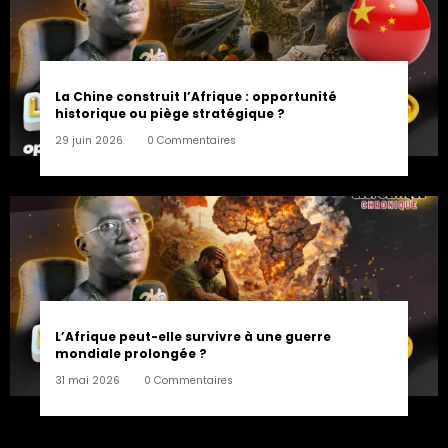
La Chine construit l’Afrique : opportunité
historique ou piège stratégique ?
29 juin 2026
0 Commentaires
L’Afrique peut-elle survivre à une guerre
mondiale prolongée ?
31 mai 2026
0 Commentaires