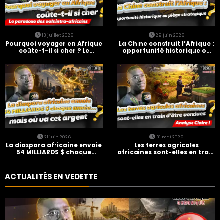
13 juillet 2026
29 juin 2026
Pourquoi voyager en Afrique
La Chine construit l’Afrique :
coûte-t-il si cher ? Le
opportunité historique ou
paradoxe des vols intra-
piège stratégique ?
africains
21 juin 2026
31 mai 2026
La diaspora africaine envoie
Les terres agricoles
54 MILLIARDS $ chaque
africaines sont-elles en train
année… mais où va cet
d’être vendues ?
argent ?
ACTUALITÉS EN VEDETTE