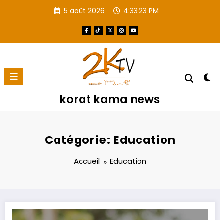
Aller
5 août 2026
4:33:24 PM
au
contenu
korat kama news
Catégorie: Education
Accueil
Education