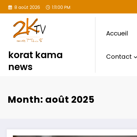
Aller
8 août 2026
1:11:01 PM
au
contenu
Accueil
korat kama
Contact
news
Month: août 2025