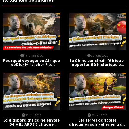
Actualités populaires
13 juillet 2026
29 juin 2026
Pourquoi voyager en Afrique
La Chine construit l’Afrique :
coûte-t-il si cher ? Le
opportunité historique ou
paradoxe des vols intra-
piège stratégique ?
africains
21 juin 2026
31 mai 2026
La diaspora africaine envoie
Les terres agricoles
54 MILLIARDS $ chaque
africaines sont-elles en train
année… mais où va cet
d’être vendues ?