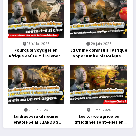
13 juillet 2026
29 juin 2026
Pourquoi voyager en
La Chine construit l’Afrique
Afrique coûte-t-il si cher ?
: opportunité historique ou
Le paradoxe des vols intra-
piège stratégique ?
africains
21 juin 2026
31 mai 2026
La diaspora africaine
Les terres agricoles
envoie 54 MILLIARDS $
africaines sont-elles en
chaque année… mais où va
train d’être vendues ?
cet argent ?