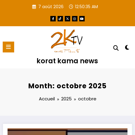
Aller
7 août 2026
12:50:36 AM
au
contenu
korat kama news
Month: octobre 2025
Accueil
2025
octobre