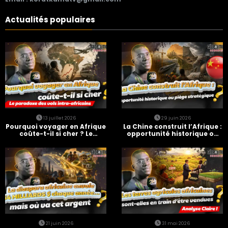
Actualités populaires
13 juillet 2026
29 juin 2026
Pourquoi voyager en Afrique
La Chine construit l’Afrique :
coûte-t-il si cher ? Le
opportunité historique ou
paradoxe des vols intra-
piège stratégique ?
africains
21 juin 2026
31 mai 2026