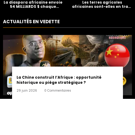
La diaspora africaine envoie
Les terres agricoles
54 MILLIARDS $ chaque
africaines sont-elles en train
année… mais où va cet
d’être vendues ?
argent ?
ACTUALITÉS EN VEDETTE
La Chine construit l’Afrique : opportunité
historique ou piège stratégique ?
29 juin 2026
0 Commentaires