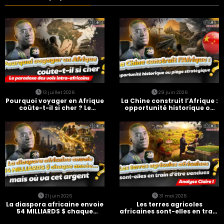
13 juillet 2026
29 juin 2026
Pourquoi voyager en Afrique
La Chine construit l’Afrique :
coûte-t-il si cher ? Le
opportunité historique ou
paradoxe des vols intra-
piège stratégique ?
africains
21 juin 2026
31 mai 2026
La diaspora africaine envoie
Les terres agricoles
54 MILLIARDS $ chaque
africaines sont-elles en train
année… mais où va cet
d’être vendues ?